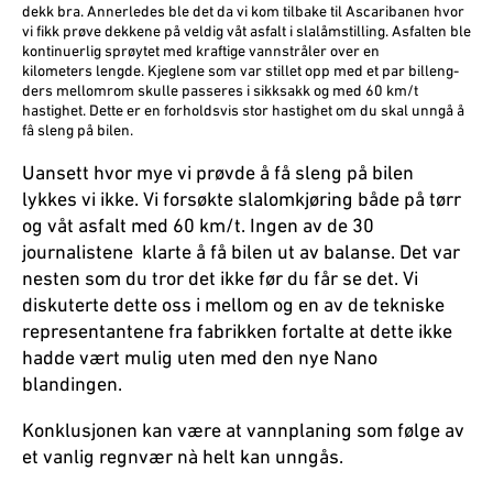
dekk bra. Annerledes ble det da vi kom tilba­ke til Ascaribanen hvor
vi fikk prøve dekkene på veldig våt asfalt i slalåmstilling. Asfalten ble
kontinuerlig sprøytet med kraftige vannstråler over en
kilometers lengde. Kjeglene som var stillet opp med et par billeng­
ders mellomrom skulle passeres i sikksakk og med 60 km/t
hastighet. Dette er en forholdsvis stor hastighet om du skal unngå å
fâ sleng på bilen.
Uansett hvor mye vi prøvde å få sleng på bilen
lykkes vi ikke. Vi forsøkte slalomkjøring både på tørr
og våt asfalt med 60 km/t. Ingen av de 30
journalistene klarte å få bilen ut av balanse. Det var
nesten som du tror det ikke før du får se det. Vi
diskuterte dette oss i mellom og en av de tekniske
representantene fra fabrikken fortalte at dette ikke
hadde vært mulig uten med den nye Nano
blandingen.
Konklusjonen kan være at vannplaning som følge av
et vanlig regnvær nà helt kan unngås.