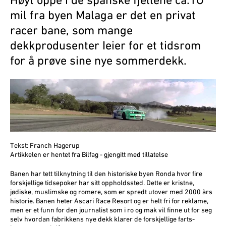
Høyt oppe i de spanske fjellene ca.1O
mil fra byen Malaga er det en privat
racer­ bane, som mange
dekkprodusenter Ieier for et tidsrom
for å prøve sine nye sommerdekk.
Tekst: Franch Hagerup
Artikkelen er hentet fra
Bilfag
- gjengitt med tillatelse
Banen har tett tilknytning til den historiske byen Ronda hvor fire
forskjellige tidsepoker har sitt oppholdssted. Dette er kristne,
jødiske, muslimske og romere, som er spredt utover med 2000 àrs
historie. Banen heter Ascari Race Resort og er helt fri for reklame,
men er et funn for den journalist som i ro og mak vil finne ut for seg
selv hvordan fabrikkens nye dekk klarer de forskjel­lige farts-