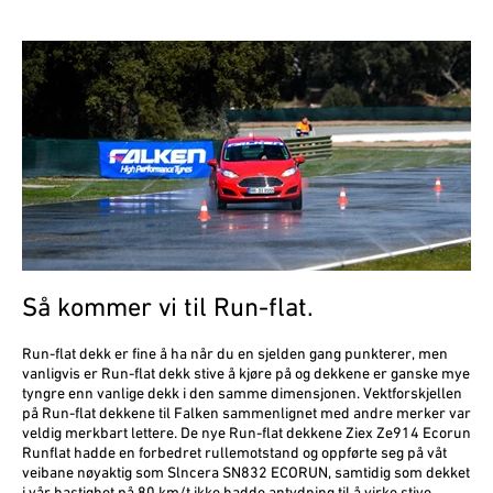
Så kommer vi til Run-flat.
Run-flat dekk er fine å ha når du en sjelden gang punkterer, men
vanligvis er Run-flat dekk stive å kjøre på og dekkene er ganske mye
tyngre enn vanlige dekk i den samme dimensjonen. Vektforskjellen
på Run-flat­ dekkene til Falken sammenlignet med andre merker var
veldig merkbart lettere. De nye Run-flat dekkene Ziex Ze914 Ecorun
Runflat hadde en forbedret rulle­motstand og oppførte seg på våt
veibane nøyaktig som Slncera SN832 ECORUN, samtidig som dekket