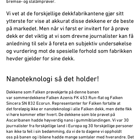
bremse- og slalåmprøver.
Vi vet at de forskjellige dekkfabrikantene gjør sitt
ytterste for vise at akkurat disse dekkene er de beste
på markedet. Men når vi først er invitert for å prøve
dekk er det viktig at vi som drevne journalister kan få
anledning til selv å foreta en subjektiv undersøkelse
og vurdering mot de spesielle forhold som fabrikken
hevder gjelder for sine dekk.
Nanoteknologi så det holder!
Dekkene som Falken prøvekjørte på denne banen
var sommerdekkene Falken Azenis FK 453 Run-flat og Falken
Sincera SN 832 Ecorun. Representanter for Falken fortalte at
det foreløpig ikke er nanoteknologi i alle Falken dekk, men dette fikk
vi høre kommer etter hvert. De dekkene som ble prøvet på
Ascaribanen hadde høyverdig nano i gummiblandingen. Vi var 30
journalister fra forskjellige land i Europa og 30 forskjellige personer
kan ikke ta feil i sin bedømming, da vi de to dagene vi oppholdt
oss på banen og i bilene hadde mange samtaler med hveran­dre. Det