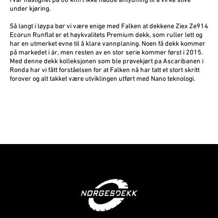
i vår hastighet på 80 km/t ikke hadde antydning til å virke stive
under kjøring.
Så langt i løypa bør vi være enige med Falken at dekkene Ziex Ze914
Ecorun Runflat er et høykvalitets Premium dekk, som ruller lett og
har en utmerket evne til å klare vannplaning. Noen få dekk kommer
på markedet i ár, men resten av en stor serie kommer først i 2015.
Med denne dekk kolleksjonen som ble prøve­kjørt pa Ascaribanen i
Ronda har vi fått forståelsen for at Falken nå har tatt et stort skritt
forover og alt takket være utviklingen utført med Nano teknologi.