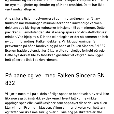
og simulering fra Falken. Topp moderne super computere åpner nå
for nye muligheter og simulering på Nano omrâdet. Dette har ikke
vært mulig tidligere.
Alle silika (silisium) polymerere i gummiblandingen har fått ny
funksjon når blandingen minimaliserer den innvendige varmen i
dekkene ved kjøring og reduserer friksjonen til et minimum. Dette
påvirker rullemotstan­den slik at energi spares og drivstofforbruket
minker. Ved hjelp av 4-D Nano teknologien er det nâ kommet en helt
ny gummiblanding i Falken dekkene. Vi fikk opplysninger før
prøveturen på både landevei og på bane at Falken Sincera SN 832
Ecorun hadde potensial for å klare alle vanskelige forhold på veien.
Dette nye dekket ble av fabrikken garantert et våtgrep som ligger
helt på første linje i dekkverdenen.
På bane og vei med Falken Sincera SN
832
Vi kjørte noen mil på til dels dårlige spanske bondevei­er, hvor vi ikke
fikk noe særlig inntrykk av dekkene. I hvert fall kunne vi ikke
oppdage spesielle kvalifikasjo­ner som opphøyet disse dekken til en
klar vinner i Premium klassen. Vi innrømmer at veien var helt tørr
og farten var ikke noe særlig over 60 km/t og på slikt føre er alle