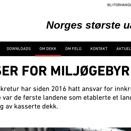
BLI FORHAND
Norges største 
DOWNLOADS
OM DEKK
OM FELG
KONTAKT
AKTUEL
ER FOR MILJØGEBYR
kretur har siden 2016 hatt ansvar for innk
e var de første landene som etablerte et l
ng av kasserte dekk.