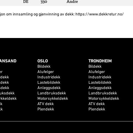
jon om innsamling og gjenvinning av dekk:
https://www.dekkretur.no/
IANSAND
OSLO
TRONDHEIM
Bildekk
Bildekk
er
Alufelger
Alufelger
idekk
Industridekk
Industridekk
ldekk
Lastebildekk
Lastebildekk
sdekk
Anleggsdekk
Anleggsdekk
uksdekk
Landbruksdekk
Landbruksdekk
ykkeldekk
Motorsykkeldekk
Motorsykkeldekk
kk
ATV dekk
ATV dekk
kk
Plendekk
Plendekk