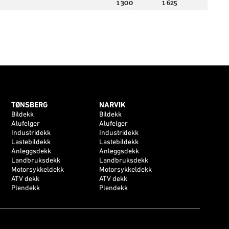
TØNSBERG
NARVIK
Bildekk
Bildekk
Alufelger
Alufelger
Industridekk
Industridekk
Lastebildekk
Lastebildekk
Anleggsdekk
Anleggsdekk
Landbruksdekk
Landbruksdekk
Motorsykkeldekk
Motorsykkeldekk
ATV dekk
ATV dekk
Plendekk
Plendekk