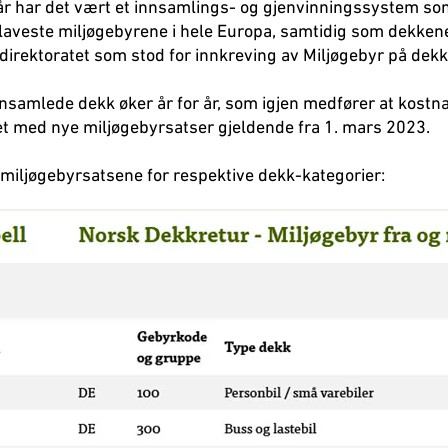
år har det vært et innsamlings- og gjenvinningssystem som 
laveste miljøgebyrene i hele Europa, samtidig som dekkene 
 direktoratet som stod for innkreving av Miljøgebyr på dekk 
nsamlede dekk øker år for år, som igjen medfører at kostn
 med nye miljøgebyrsatser gjeldende fra 1. mars 2023.
 miljøgebyrsatsene for respektive dekk-kategorier: