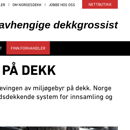
NETTBUTIKK
LER
OM NORGESDEKK
JOBBE HOS OSS
uavhengige dekkgrossist
T
FINN FORHANDLER
 PÅ DEKK
revingen av miljøgebyr på dekk. Norge
andsdekkende system for innsamling og