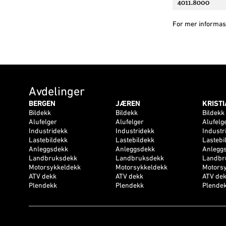
For mer informas
Avdelinger
BERGEN
JÆREN
KRIST
Bildekk
Bildekk
Bildekk
Alufelger
Alufelger
Alufelg
Industridekk
Industridekk
Industr
Lastebildekk
Lastebildekk
Lastebi
Anleggsdekk
Anleggsdekk
Anlegg
Landbruksdekk
Landbruksdekk
Landbr
Motorsykkeldekk
Motorsykkeldekk
Motors
ATV dekk
ATV dekk
ATV de
Plendekk
Plendekk
Plende