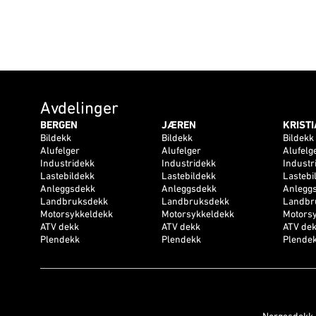
Avdelinger
BERGEN
JÆREN
KRIST
Bildekk
Bildekk
Bildekk
Alufelger
Alufelger
Alufelg
Industridekk
Industridekk
Industr
Lastebildekk
Lastebildekk
Lastebi
Anleggsdekk
Anleggsdekk
Anlegg
Landbruksdekk
Landbruksdekk
Landbr
Motorsykkeldekk
Motorsykkeldekk
Motors
ATV dekk
ATV dekk
ATV de
Plendekk
Plendekk
Plende