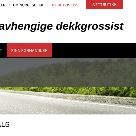
NETTBUTIKK
LER
OM NORGESDEKK
JOBBE HOS OSS
uavhengige dekkgrossist
T
FINN FORHANDLER
ALG