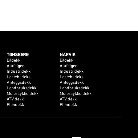
TØNSBERG
NARVIK
Bildekk
Bildekk
Alufelger
Alufelger
Industridekk
Industridekk
Lastebildekk
Lastebildekk
Anleggsdekk
Anleggsdekk
Landbruksdekk
Landbruksdekk
Motorsykkeldekk
Motorsykkeldekk
ATV dekk
ATV dekk
Plendekk
Plendekk