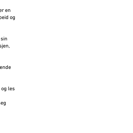
er en
beid og
 sin
sjen,
nende
 og les
seg