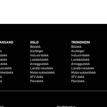
IANSAND
OSLO
TRONDHEIM
Bildekk
Bildekk
er
Alufelger
Alufelger
idekk
Industridekk
Industridekk
ldekk
Lastebildekk
Lastebildekk
sdekk
Anleggsdekk
Anleggsdekk
uksdekk
Landbruksdekk
Landbruksdekk
ykkeldekk
Motorsykkeldekk
Motorsykkeldekk
kk
ATV dekk
ATV dekk
kk
Plendekk
Plendekk