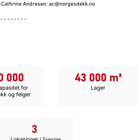
-Cathrine Andresen: ac@norgesdekk.no
 - - - - - - - -