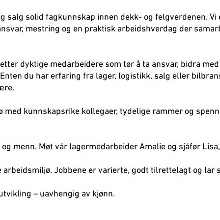
og salg solid fagkunnskap innen dekk- og felgverdenen. Vi 
nsvar, mestring og en praktisk arbeidshverdag der samar
 etter dyktige medarbeidere som tør å ta ansvar, bidra med
n du har erfaring fra lager, logistikk, salg eller bilbran
ære.
ljø med kunnskapsrike kollegaer, tydelige rammer og spen
 og menn. Møt vår lagermedarbeider Amalie og sjåfør Lisa,
 arbeidsmiljø. Jobbene er varierte, godt tilrettelagt og lar 
 utvikling – uavhengig av kjønn.