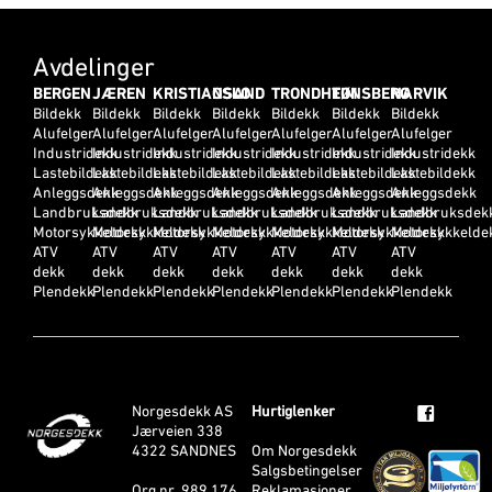
Avdelinger
BERGEN
JÆREN
KRISTIANSAND
OSLO
TRONDHEIM
TØNSBERG
NARVIK
Bildekk
Bildekk
Bildekk
Bildekk
Bildekk
Bildekk
Bildekk
Alufelger
Alufelger
Alufelger
Alufelger
Alufelger
Alufelger
Alufelger
Industridekk
Industridekk
Industridekk
Industridekk
Industridekk
Industridekk
Industridekk
Lastebildekk
Lastebildekk
Lastebildekk
Lastebildekk
Lastebildekk
Lastebildekk
Lastebildekk
Anleggsdekk
Anleggsdekk
Anleggsdekk
Anleggsdekk
Anleggsdekk
Anleggsdekk
Anleggsdekk
Landbruksdekk
Landbruksdekk
Landbruksdekk
Landbruksdekk
Landbruksdekk
Landbruksdekk
Landbruksdek
Motorsykkeldekk
Motorsykkeldekk
Motorsykkeldekk
Motorsykkeldekk
Motorsykkeldekk
Motorsykkeldekk
Motorsykkelde
ATV
ATV
ATV
ATV
ATV
ATV
ATV
dekk
dekk
dekk
dekk
dekk
dekk
dekk
Plendekk
Plendekk
Plendekk
Plendekk
Plendekk
Plendekk
Plendekk
Norgesdekk AS
Hurtiglenker
Jærveien 338
4322 SANDNES
Om Norgesdekk
Salgsbetingelser
Org nr. 989 176
Reklamasjoner