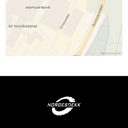
Wikimedia
/
OSM