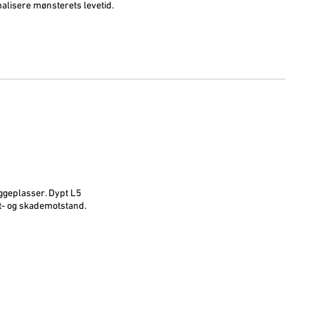
alisere mønsterets levetid.
yggeplasser. Dypt L5
tt- og skademotstand.