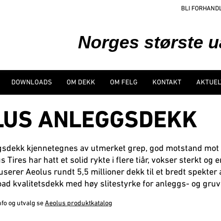
BLI FORHAND
Norges største 
DOWNLOADS
OM DEKK
OM FELG
KONTAKT
AKTUEL
LUS ANLEGGSDEKK
sdekk kjennetegnes av utmerket grep, god motstand mot s
s Tires har hatt et solid rykte i flere tiår, vokser sterkt o
serer Aeolus rundt 5,5 millioner dekk til et bredt spekter 
oad kvalitetsdekk med høy slitestyrke for anleggs- og gruv
nfo og utvalg se
Aeolus produktkatalog