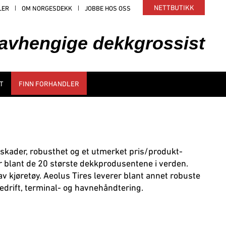
NETTBUTIKK
LER
OM NORGESDEKK
JOBBE HOS OSS
uavhengige dekkgrossist
T
FINN FORHANDLER
kader, robusthet og et utmerket pris/produkt-
g er blant de 20 største dekkprodusentene i verden.
av kjøretøy. Aeolus Tires leverer blant annet robuste
edrift, terminal- og havnehåndtering.