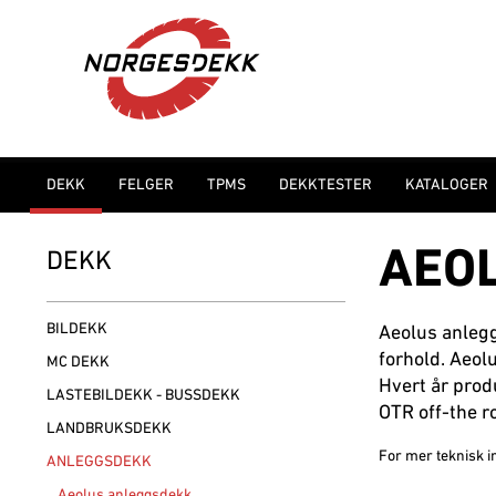
DEKK
FELGER
TPMS
DEKKTESTER
KATALOGER
AEO
DEKK
BILDEKK
Aeolus anlegg
forhold.
Aeolu
MC DEKK
Hvert år produ
LASTEBILDEKK - BUSSDEKK
OTR off-the r
LANDBRUKSDEKK
For mer teknisk i
ANLEGGSDEKK
Aeolus anleggsdekk