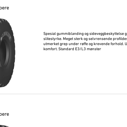
pere
Spesial gummiblanding og sideveggbeskyttelse gir
slitestyrke. Meget sterk og selvrensende profilde
utmerket grep under røffe og krevende forhold. Ut
komfort. Standard E3/L3 mønster
pere