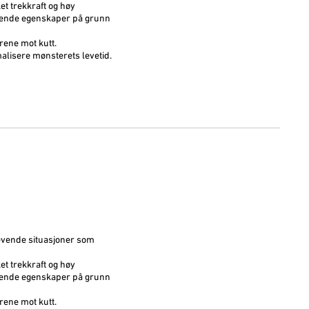
t trekkraft og høy
nsende egenskaper på grunn
rene mot kutt.
alisere mønsterets levetid.
evende situasjoner som
t trekkraft og høy
nsende egenskaper på grunn
rene mot kutt.