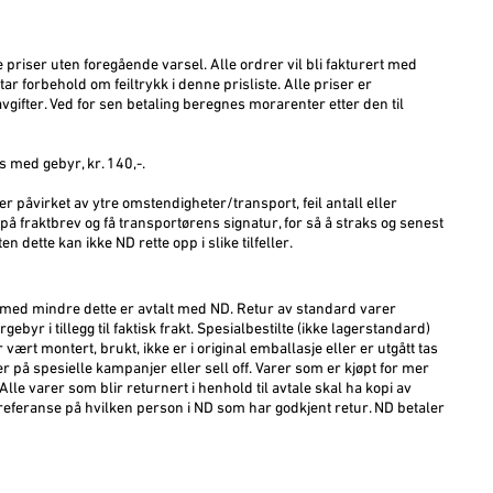
e priser uten foregående varsel. Alle ordrer vil bli fakturert med
tar forbehold om feiltrykk i denne prisliste. Alle priser er
vgifter. Ved for sen betaling beregnes morarenter etter den til
s med gebyr, kr. 140,-.
 påvirket av ytre omstendigheter/transport, feil antall eller
 på fraktbrev og få transportørens signatur, for så å straks og senest
n dette kan ikke ND rette opp i slike tilfeller.
r med mindre dette er avtalt med ND. Retur av standard varer
byr i tillegg til faktisk frakt. Spesialbestilte (ikke lagerstandard)
 vært montert, brukt, ikke er i original emballasje eller er utgått tas
er på spesielle kampanjer eller sell off. Varer som er kjøpt for mer
 Alle varer som blir returnert i henhold til avtale skal ha kopi av
feranse på hvilken person i ND som har godkjent retur. ND betaler