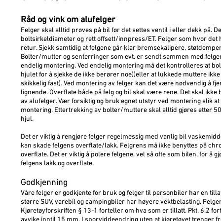
Råd og vink om alufelger
Felger skal alltid prøves på bil før det settes ventil i eller dekk på. De
boltsirkeldiameter og rett offsett/innpress/ET. Felger som hvor det 
retur. Sjekk samtidig at felgene går klar bremsekalipere, støtdemper
Bolter/mutter og senterringer som evt. er sendt sammen med felger s
endelig montering. Ved endelig montering må det kontrolleres at bolt
hjulet for å sjekke de ikke berører noe))eller at lukkede muttere ikke 
skikkelig fast). Ved montering av felger kan det være nødvendig å fje
lignende. Overflate både på felg og bil skal være rene. Det skal ikk
av alufelger. Vær forsiktig og bruk egnet utstyr ved montering slik a
montering. Ettertrekking av bolter/muttere skal alltid gjøres etter 
hjul.
Det er viktig å rengjøre felger regelmessig med vanlig bil vaskemiddel
kan skade felgens overflate/lakk. Felgrens må ikke benyttes på chro
overflate. Det er viktig å polere felgene, vel så ofte som bilen, for å g
felgens lakk og overflate.
Godkjenning
Våre felger er godkjente for bruk og felger til personbiler har en tilla
større SUV, varebil og campingbiler har høyere vektbelasting. Felger 
Kjøretøyforskriften § 13-1 forteller om hva som er tillatt. Pkt. 6.2 
avvike inntil 15 mm. I sporviddeendring uten at kjøretøyet trenger f