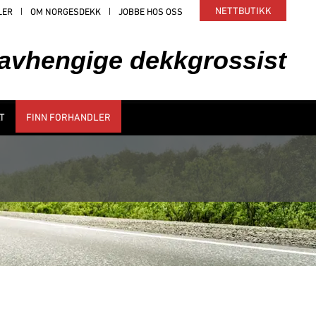
NETTBUTIKK
LER
OM NORGESDEKK
JOBBE HOS OSS
uavhengige dekkgrossist
T
FINN FORHANDLER