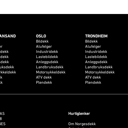
IANSAND
OSLO
TRONDHEIM
Bildekk
Bildekk
er
Alufelger
Alufelger
idekk
Industridekk
Industridekk
ldekk
Lastebildekk
Lastebildekk
sdekk
Anleggsdekk
Anleggsdekk
uksdekk
Landbruksdekk
Landbruksdekk
ykkeldekk
Motorsykkeldekk
Motorsykkeldekk
kk
ATV dekk
ATV dekk
kk
Plendekk
Plendekk
 AS
Hurtiglenker
38
NES
Om Norgesdekk