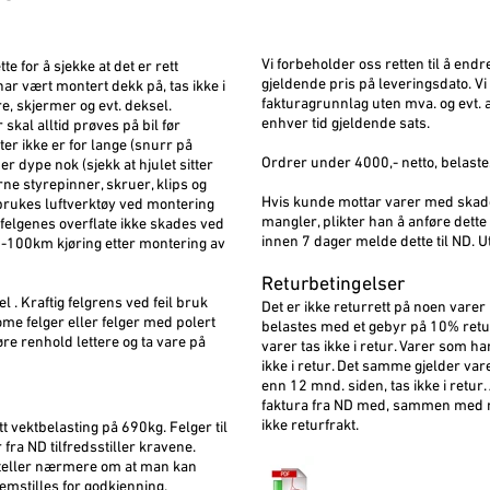
Vi forbeholder oss retten til å endr
tte for å sjekke at det er rett
gjeldende pris på leveringsdato. Vi 
har vært montert dekk på, tas ikke i
fakturagrunnlag uten mva. og evt. a
e, skjermer og evt. deksel.
enhver tid gjeldende sats.
kal alltid prøves på bil før
er ikke er for lange (snurr på
Ordrer under 4000,- netto, belaste
er dype nok (sjekk at hjulet sitter
rne styrepinner, skruer, klips og
Hvis kunde mottar varer med skader
e brukes luftverktøy ved montering
mangler, plikter han å anføre dette
t felgenes overflate ikke skades ved
innen 7 dager melde dette til ND. Ute
50-100km kjøring etter montering av
Returbetingelser
 . Kraftig felgrens ved feil bruk
Det er ikke returrett på noen vare
me felger eller felger med polert
belastes med et gebyr på 10% returge
jøre renhold lettere og ta vare på
varer tas ikke i retur. Varer som har
ikke i retur. Det samme gjelder var
enn 12 mnd. siden, tas ikke i retur.
faktura fra ND med, sammen med re
ikke returfrakt.
tt vektbelasting på 690kg. Felger til
fra ND tilfredsstiller kravene.
forteller nærmere om at man kan
remstilles for godkjenning.