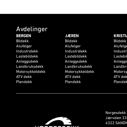
Avdelinger
BERGEN
JÆREN
KRIST
Bildekk
Bildekk
Bildekk
Alufelger
Alufelger
Alufelg
Industridekk
Industridekk
Industr
Lastebildekk
Lastebildekk
Lastebi
Anleggsdekk
Anleggsdekk
Anlegg
Landbruksdekk
Landbruksdekk
Landbr
Motorsykkeldekk
Motorsykkeldekk
Motors
ATV dekk
ATV dekk
ATV de
Plendekk
Plendekk
Plende
Norgesdekk
Jærveien 3
4322 SAND