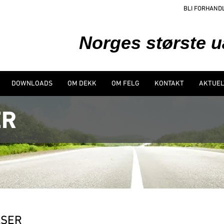
BLI FORHAND
Norges største 
DOWNLOADS
OM DEKK
OM FELG
KONTAKT
AKTUEL
ER
LSER