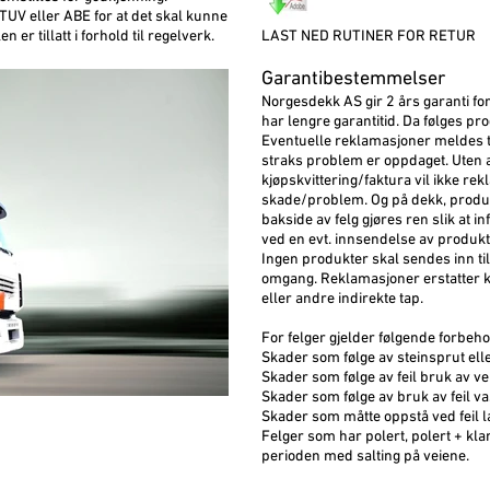
UV eller ABE for at det skal kunne
 er tillatt i forhold til regelverk.
LAST NED RUTINER FOR RETUR
Garantibestemmelser
Norgesdekk AS gir 2 års garanti fo
har lengre garantitid. Da følges p
Eventuelle reklamasjoner meldes til
straks problem er oppdaget. Uten 
kjøpskvittering/faktura vil ikke rek
skade/problem. Og på dekk, produ
bakside av felg gjøres ren slik at 
ved en evt. innsendelse av produkt
Ingen produkter skal sendes inn ti
omgang. Reklamasjoner erstatter k
eller andre indirekte tap.
For felger gjelder følgende forbeho
Skader som følge av steinsprut ell
Skader som følge av feil bruk av ver
Skader som følge av bruk av feil v
Skader som måtte oppstå ved feil l
Felger som har polert, polert + kla
perioden med salting på veiene.