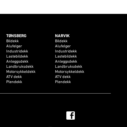
TØNSBERG
NARVIK
Bildekk
Bildekk
Alufelger
Alufelger
Industridekk
Industridekk
Lastebildekk
Lastebildekk
Anleggsdekk
Anleggsdekk
Landbruksdekk
Landbruksdekk
Motorsykkeldekk
Motorsykkeldekk
ATV dekk
ATV dekk
Plendekk
Plendekk