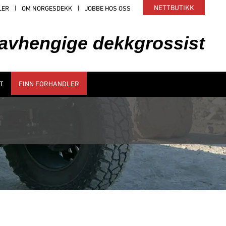
NETTBUTIKK
LER
OM NORGESDEKK
JOBBE HOS OSS
uavhengige dekkgrossist
T
FINN FORHANDLER