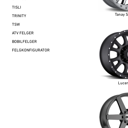
TISLI
Tanay S
TRINITY
TSW
ATV FELGER
BOBILFELGER
FELGKONFIGURATOR
Luce