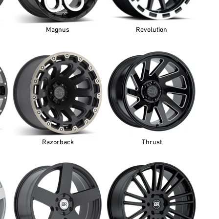
Magnus
Revolution
Razorback
Thrust