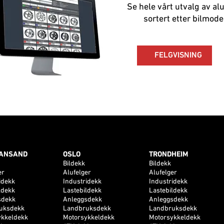
Se hele vårt utvalg av al
sortert etter bilmodel
FELGVISNING
IANSAND
OSLO
TRONDHEIM
Bildekk
Bildekk
er
Alufelger
Alufelger
idekk
Industridekk
Industridekk
ldekk
Lastebildekk
Lastebildekk
sdekk
Anleggsdekk
Anleggsdekk
uksdekk
Landbruksdekk
Landbruksdekk
ykkeldekk
Motorsykkeldekk
Motorsykkeldekk