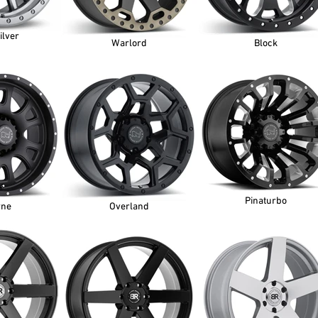
ilver
Warlord
Block
Pinaturbo
rne
Overland