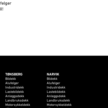
ufelger
l!
TØNSBERG
NARVIK
Bildekk
Bildekk
Alufelger
Alufelger
Industridekk
Industridekk
Lastebildekk
Lastebildekk
Anleggsdekk
Anleggsdekk
Landbruksdekk
Landbruksdekk
Motorsykkeldekk
Motorsykkeldekk