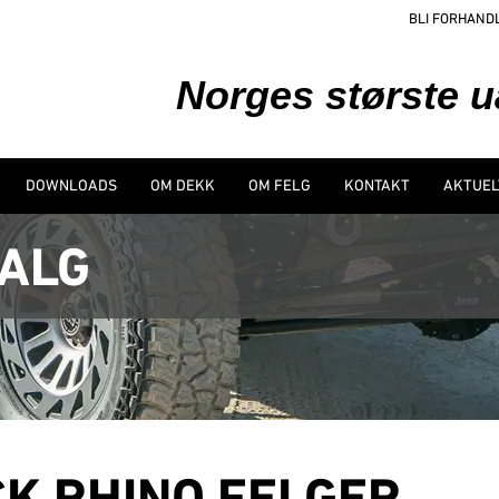
BLI FORHAND
Norges største 
DOWNLOADS
OM DEKK
OM FELG
KONTAKT
AKTUEL
VALG