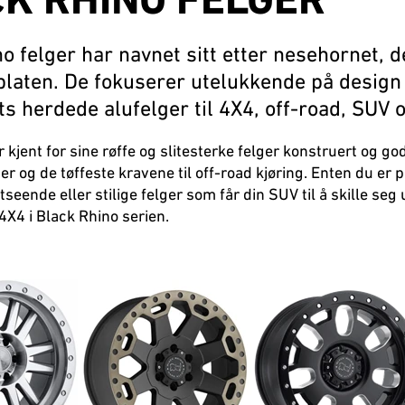
K RHINO FELGER
o felger har navnet sitt etter nesehornet, d
laten. De fokuserer utelukkende på design 
ts herdede alufelger til 4X4, off-road, SUV o
 kjent for sine røffe og slitesterke felger konstruert og g
er og de tøffeste kravene til off-road kjøring. Enten du er p
tseende eller stilige felger som får din SUV til å skille seg 
4X4 i Black Rhino serien.