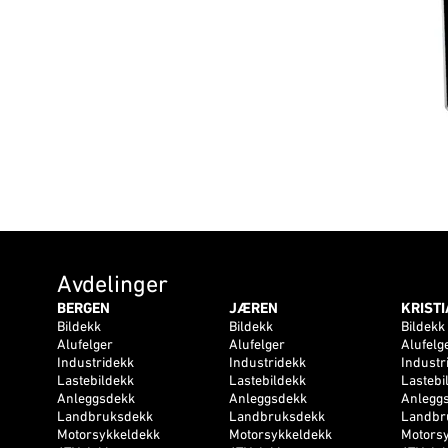
Avdelinger
BERGEN
JÆREN
KRIST
Bildekk
Bildekk
Bildekk
Alufelger
Alufelger
Alufelg
Industridekk
Industridekk
Industr
Lastebildekk
Lastebildekk
Lastebi
Anleggsdekk
Anleggsdekk
Anlegg
Landbruksdekk
Landbruksdekk
Landbr
Motorsykkeldekk
Motorsykkeldekk
Motors