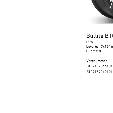
Bullite B
FSW
Leveres i 7x15", 
Gunmetal
Varenummer
BT07157046101
BT07157040101