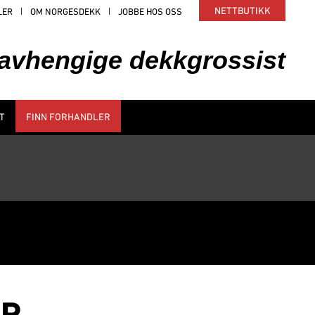
NETTBUTIKK
LER
OM NORGESDEKK
JOBBE HOS OSS
uavhengige dekkgrossist
T
FINN FORHANDLER