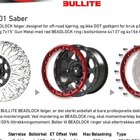
T01 Saber
LOCK felger, designet for off-road kjøring, og ikke DOT godkjent for bruk på
g 7x15" Gun Metal med rød BEADLOCK ring i boltsirklene 4x137 og 4x156 t
BULLITE BEADLOCK felger, er det sterkt anbefalt at bare profesjonelle de
e monteringsett. Ved montering av BEADLOCK ring, skal momentverktøy beny
t 100% tiltrekkningsmoment. Bolter til BEADLOCK ringer skal ettertrekkes ett
Størrelse
Boltsirkel
ET
Offset
Vekt
Max Belastning
Type