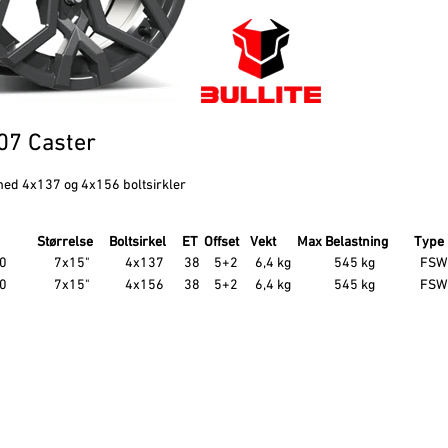
T07 Caster
med 4x137 og 4x156 boltsirkler
Størrelse
Boltsirkel
ET
Offset
Vekt
Max Belastning
Type
0
7x15"
4x137
38
5+2
6,4 kg
545 kg
FSW
0
7x15"
4x156
38
5+2
6,4 kg
545 kg
FSW