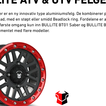
ITE ATV & UTV FELG
r er en ny innovativ type aluminiumsfelg. De kombinerer 
ad, med en støpt eller smidd Beadlock ring. Fordelene er at 
r i første omgang kun inn BULLITE BT01 Saber og BULLITE BT
mentet med flere modeller.