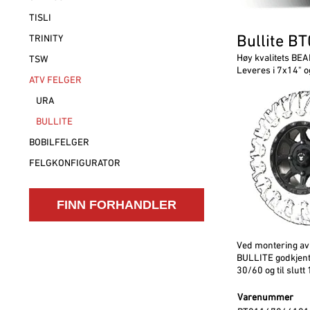
TISLI
Bullite B
TRINITY
Høy kvalitets BEAD
TSW
Leveres i 7x14" o
ATV FELGER
URA
BULLITE
BOBILFELGER
FELGKONFIGURATOR
Ved montering av 
BULLITE godkjent
30/60 og til slut
Varenummer