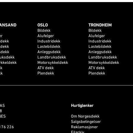
IANSAND
OSLO
TRONDHEIM
Bildekk
Bildekk
er
Alufelger
Alufelger
idekk
Industridekk
Industridekk
ldekk
Lastebildekk
Lastebildekk
sdekk
Anleggsdekk
Anleggsdekk
uksdekk
Landbruksdekk
Landbruksdekk
ykkeldekk
Motorsykkeldekk
Motorsykkeldekk
kk
ATV dekk
ATV dekk
kk
Plendekk
Plendekk
 AS
Hurtiglenker
38
NES
Om Norgesdekk
Salgsbetingelser
 176 226
Reklamasjoner
Filarkiv