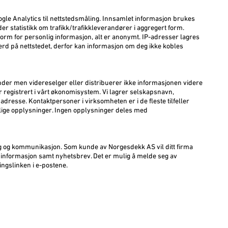
gle Analytics til nettstedsmåling. Innsamlet informasjon brukes
nder statistikk om trafikk/trafikkleverandører i aggregert form.
form for personlig informasjon, alt er anonymt. IP-adresser lagres
tferd på nettstedet, derfor kan informasjon om deg ikke kobles
der men videreselger eller distribuerer ikke informasjonen videre
er registrert i vårt økonomisystem. Vi lagrer selskapsnavn,
dresse. Kontaktpersoner i virksomheten er i de fleste tilfeller
ige opplysninger. Ingen opplysninger deles med
ng og kommunikasjon. Som kunde av Norgesdekk AS vil ditt firma
informasjon samt nyhetsbrev. Det er mulig å melde seg av
ngslinken i e-postene.