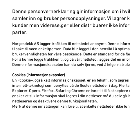
Denne personvernerklæring gir informasjon om i hv
samler inn og bruker personopplysninger. Vi lagrer 
kunder men videreselger eller distribuerer ikke info
parter.
Norgesdekk AS logger trafikken til nettstedet anonymt. Denne info
tilbake til noen enkeltperson. Data blir logget i den hensikt i å optima
brukervennligheten for våre besøkende. Dette er standard for de fle
For å kunne logge trafikken til og på vårt nettsted, legges det en inf
Denne informasjonskapselen kan du selv fjerne, ved å følge instruksj
​Cookies (informasjonskapsler)
En «cookie», også kalt informasjonskapsel, er en tekstfil som lagres 
internett-teknologi som benyttes på de fleste nettsteder i dag. Flerta
Explorer, Opera, Firefox, Safari og Chrome er innstilt til å aksepter
ønsker at slik informasjon skal lagres i din nettleser må du selv gå in
nettleseren og deaktivere denne funksjonaliteten.
Merk at denne innstillingen kan føre til at enkelte nettsteder ikke fu