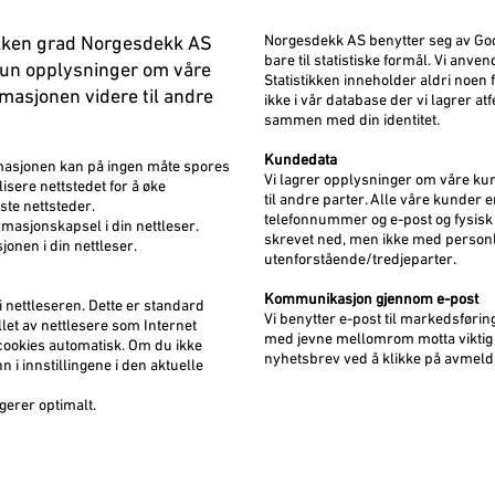
Norgesdekk AS benytter seg av Goo
ilken grad Norgesdekk AS
bare til statistiske formål. Vi anve
kun opplysninger om våre
Statistikken inneholder aldri noen 
rmasjonen videre til andre
ikke i vår database der vi lagrer a
sammen med din identitet.
Kundedata
rmasjonen kan på ingen måte spores
Vi lagrer opplysninger om våre kun
lisere nettstedet for å øke
til andre parter. Alle våre kunder 
ste nettsteder.
telefonnummer og e-post og fysisk a
ormasjonskapsel i din nettleser.
skrevet ned, men ikke med personl
onen i din nettleser.
utenforstående/tredjeparter.
Kommunikasjon gjennom e-post
i nettleseren. Dette er standard
Vi benytter e-post til markedsføri
llet av nettlesere som Internet
med jevne mellomrom motta viktig 
e cookies automatisk. Om du ikke
nyhetsbrev ved å klikke på avmeldi
n i innstillingene i den aktuelle
ngerer optimalt.