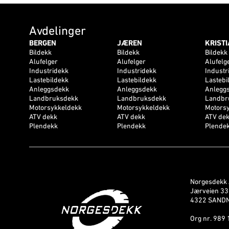
Avdelinger
BERGEN
JÆREN
KRIST
Bildekk
Bildekk
Bildekk
Alufelger
Alufelger
Alufelg
Industridekk
Industridekk
Industr
Lastebildekk
Lastebildekk
Lastebi
Anleggsdekk
Anleggsdekk
Anlegg
Landbruksdekk
Landbruksdekk
Landbr
Motorsykkeldekk
Motorsykkeldekk
Motors
ATV dekk
ATV dekk
ATV de
Plendekk
Plendekk
Plende
Norgesdekk
Jærveien 3
4322 SAND
Org nr. 989