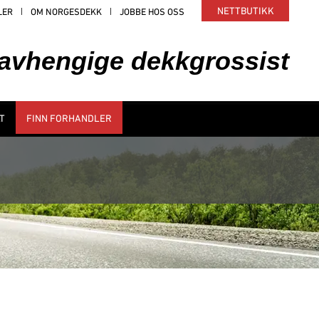
NETTBUTIKK
LER
OM NORGESDEKK
JOBBE HOS OSS
uavhengige dekkgrossist
T
FINN FORHANDLER