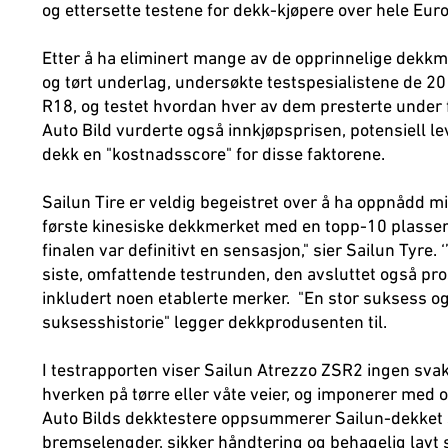
og ettersette testene for dekk-kjøpere over hele Eur
Etter å ha eliminert mange av de opprinnelige dekkm
og tørt underlag, undersøkte testspesialistene de 20
R18, og testet hvordan hver av dem presterte under 
Auto Bild vurderte også innkjøpsprisen, potensiell l
dekk en "kostnadsscore" for disse faktorene.
Sailun Tire er veldig begeistret over å ha oppnådd 
første kinesiske dekkmerket med en topp-10 plasseri
finalen var definitivt en sensasjon," sier Sailun Tyre.
siste, omfattende testrunden, den avsluttet også pr
inkludert noen etablerte merker. "En stor suksess og 
suksesshistorie" legger dekkprodusenten til.
I testrapporten viser Sailun Atrezzo ZSR2 ingen sva
hverken på tørre eller våte veier, og imponerer med o
Auto Bilds dekktestere oppsummerer Sailun-dekket s
bremselengder, sikker håndtering og behagelig lavt 