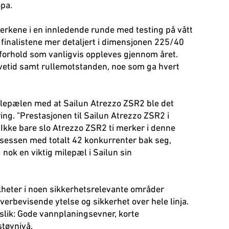
opa.
erkene i en innledende runde med testing på vått
 finalistene mer detaljert i dimensjonen 225/40
forhold som vanligvis oppleves gjennom året.
evetid samt rullemotstanden, noe som ga hvert
milepælen med at Sailun Atrezzo ZSR2 ble det
ng. "Prestasjonen til Sailun Atrezzo ZSR2 i
 ‘’Ikke bare slo Atrezzo ZSR2 ti merker i denne
osessen med totalt 42 konkurrenter bak seg,
nok en viktig milepæl i Sailun sin
kheter i noen sikkerhetsrelevante områder
verbevisende ytelse og sikkerhet over hele linja.
lik: Gode vannplaningsevner, korte
støynivå.