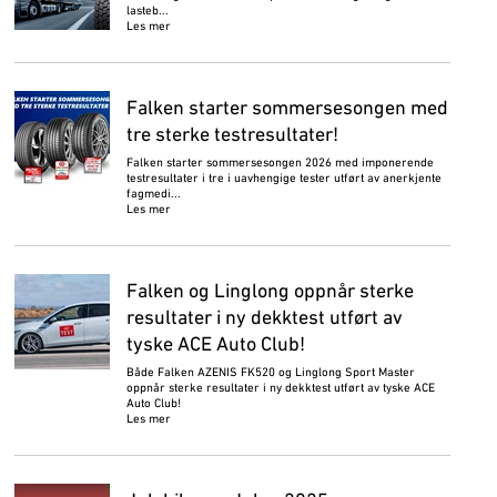
lasteb...
Les mer
Falken starter sommersesongen med
tre sterke testresultater!
Falken starter sommersesongen 2026 med imponerende
testresultater i tre i uavhengige tester utført av anerkjente
fagmedi...
Les mer
Falken og Linglong oppnår sterke
resultater i ny dekktest utført av
tyske ACE Auto Club!
Både Falken AZENIS FK520 og Linglong Sport Master
oppnår sterke resultater i ny dekktest utført av tyske ACE
Auto Club!
Les mer