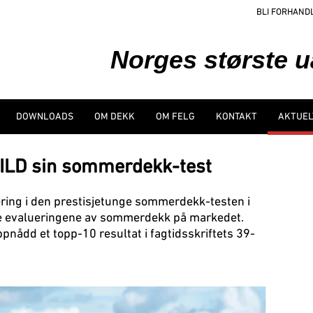
BLI FORHAND
Norges største 
DOWNLOADS
OM DEKK
OM FELG
KONTAKT
AKTUEL
BILD sin sommerdekk-test
ring i den prestisjetunge sommerdekk-testen i
ste evalueringene av sommerdekk på markedet.
pnådd et topp-10 resultat i fagtidsskriftets 39-