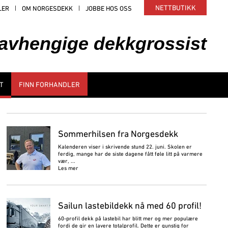
NETTBUTIKK
LER
OM NORGESDEKK
JOBBE HOS OSS
uavhengige dekkgrossist
T
FINN FORHANDLER
Sommerhilsen fra Norgesdekk
Kalenderen viser i skrivende stund 22. juni. Skolen er
ferdig, mange har de siste dagene fått føle litt på varmere
vær, ...
Les mer
Sailun lastebildekk nå med 60 profil!
60-profil dekk på lastebil har blitt mer og mer populære
fordi de gir en lavere totalprofil. Dette er gunstig for