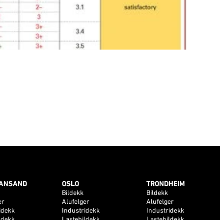
IANSAND
OSLO
TRONDHEIM
Bildekk
Bildekk
er
Alufelger
Alufelger
idekk
Industridekk
Industridekk
ldekk
Lastebildekk
Lastebildekk