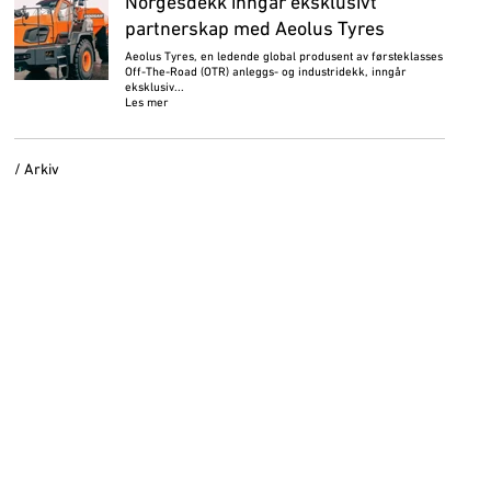
Norgesdekk inngår eksklusivt
partnerskap med Aeolus Tyres
Aeolus Tyres, en ledende global produsent av førsteklasses
Off-The-Road (OTR) anleggs- og industridekk, inngår
eksklusiv...
Les mer
/ Arkiv