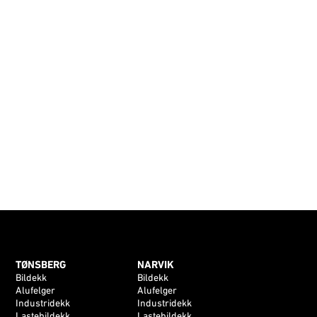
TØNSBERG
NARVIK
Bildekk
Bildekk
Alufelger
Alufelger
Industridekk
Industridekk
Lastebildekk
Lastebildekk