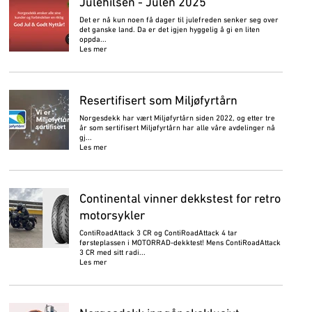
Julehilsen - Julen 2025
Det er nå kun noen få dager til julefreden senker seg over
det ganske land. Da er det igjen hyggelig å gi en liten
oppda...
Les mer
Resertifisert som Miljøfyrtårn
Norgesdekk har vært Miljøfyrtårn siden 2022, og etter tre
år som sertifisert Miljøfyrtårn har alle våre avdelinger nå
gj...
Les mer
Continental vinner dekkstest for retro
motorsykler
ContiRoadAttack 3 CR og ContiRoadAttack 4 tar
førsteplassen i MOTORRAD-dekktest! Mens ContiRoadAttack
3 CR med sitt radi...
Les mer