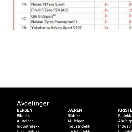
Avdelinger
BERGEN
JÆREN
KRIST
Bildekk
Bildekk
Bildekk
Alufelger
Alufelger
Alufelg
Industridekk
Industridekk
Industr
Lastebildekk
Lastebildekk
Lastebi