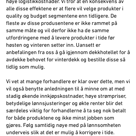
høye logistikkostnader. Vi tror at en konsekvens av
alle disse effektene er at flere vil velge produkter i
quality og budget segmentene enn tidligere. De
fleste av disse produsentene er ikke rammet på
samme måte og vil derfor ikke ha de samme
utfordringene med å levere produkter i tide før
høsten og vinteren setter inn. Uansett er
anbefalingen fra oss å gå igjennom dekkhotellet for å
avdekke behovet for vinterdekk og bestille disse så
tidlig som mulig.
Vi vet at mange forhandlere er klar over dette, men vi
vil også benytte anledningen til å minne om at med
stadig økende innkjøpskostnader, høye strømpriser,
betydelige lønnsjusteringer og økte renter blir det
særdeles viktig for forhandlerne å ta seg nok betalt
for både produktene og ikke minst jobben som
gjøres. Følg samtidig nøye med på lønnsomheten
underveis slik at det er mulig å korrigere i tide.