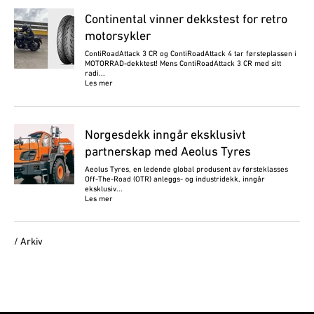
Continental vinner dekkstest for retro
motorsykler
ContiRoadAttack 3 CR og ContiRoadAttack 4 tar førsteplassen i
MOTORRAD-dekktest! Mens ContiRoadAttack 3 CR med sitt
radi...
Les mer
Norgesdekk inngår eksklusivt
partnerskap med Aeolus Tyres
Aeolus Tyres, en ledende global produsent av førsteklasses
Off-The-Road (OTR) anleggs- og industridekk, inngår
eksklusiv...
Les mer
/ Arkiv