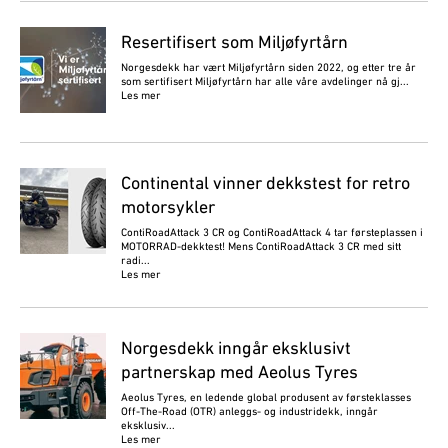
Resertifisert som Miljøfyrtårn
Norgesdekk har vært Miljøfyrtårn siden 2022, og etter tre år
som sertifisert Miljøfyrtårn har alle våre avdelinger nå gj...
Les mer
Continental vinner dekkstest for retro
motorsykler
ContiRoadAttack 3 CR og ContiRoadAttack 4 tar førsteplassen i
MOTORRAD-dekktest! Mens ContiRoadAttack 3 CR med sitt
radi...
Les mer
Norgesdekk inngår eksklusivt
partnerskap med Aeolus Tyres
Aeolus Tyres, en ledende global produsent av førsteklasses
Off-The-Road (OTR) anleggs- og industridekk, inngår
eksklusiv...
Les mer